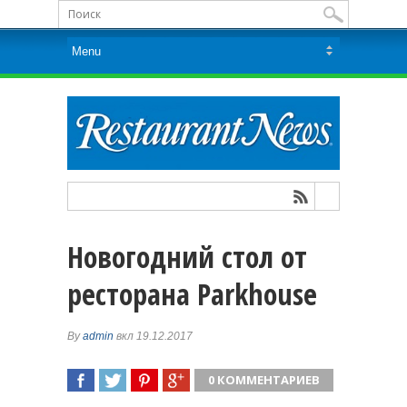
Новогодний стол от
ресторана Parkhouse
By
admin
вкл 19.12.2017
0 КОММЕНТАРИЕВ
ПОДЕЛИТЬСЯ
TWEET
ПОДЕЛИТЬСЯ
ПОДЕЛИТЬСЯ