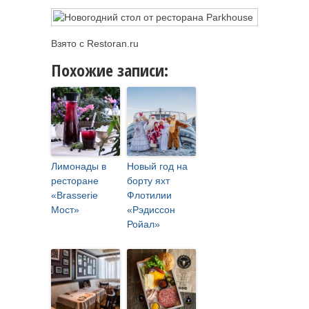
Взято с Restoran.ru
Похожие записи:
Лимонады в
Новый год на
ресторане
борту яхт
«Brasserie
Флотилии
Мост»
«Рэдиссон
Ройал»