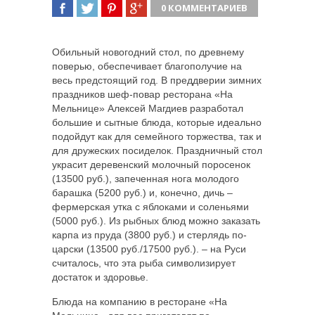
0 КОММЕНТАРИЕВ
ПОДЕЛИТЬСЯ
TWEET
ПОДЕЛИТЬСЯ
ПОДЕЛИТЬСЯ
Обильный новогодний стол, по древнему
поверью, обеспечивает благополучие на
весь предстоящий год. В преддверии зимних
праздников шеф-повар ресторана «На
Мельнице» Алексей Магдиев разработал
большие и сытные блюда, которые идеально
подойдут как для семейного торжества, так и
для дружеских посиделок. Праздничный стол
украсит деревенский молочный поросенок
(13500 руб.), запеченная нога молодого
барашка (5200 руб.) и, конечно, дичь –
фермерская утка с яблоками и соленьями
(5000 руб.). Из рыбных блюд можно заказать
карпа из пруда (3800 руб.) и стерлядь по-
царски (13500 руб./17500 руб.). – на Руси
считалось, что эта рыба символизирует
достаток и здоровье.
Блюда на компанию в ресторане «На