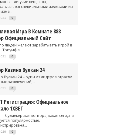
оны – летучие вещества,
батываются специальными железами из
изма...
2021
0
ливая Игра В Комнате 888
ер Официальный Сайт
о людей желают зарабатывать игрой в
. Триумф в...
2021
0
р Казино Вулкан 24
о Вулкан 24 – один из лидеров отрасли
ных развлечений,...
2021
0
ЕТ Регистрация: Официальное
ало 1XBET
 — букмекерская контора, какая сегодня
уется популярностью.
истрирована...
2020
0