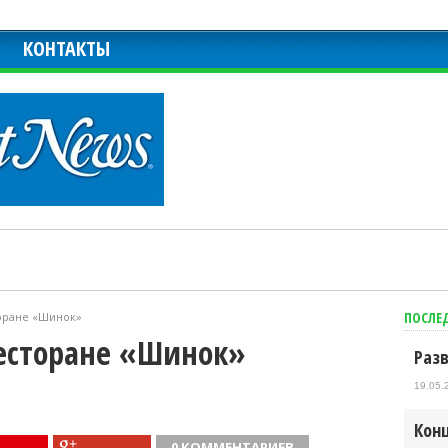
КОНТАКТЫ
ер официальный сайт
ПОСЛЕ
оране «Шинок»
ресторане «Шинок»
Разв
ркало 1XBET
19.05.
Кон
0 КОММЕНТАРИЕВ