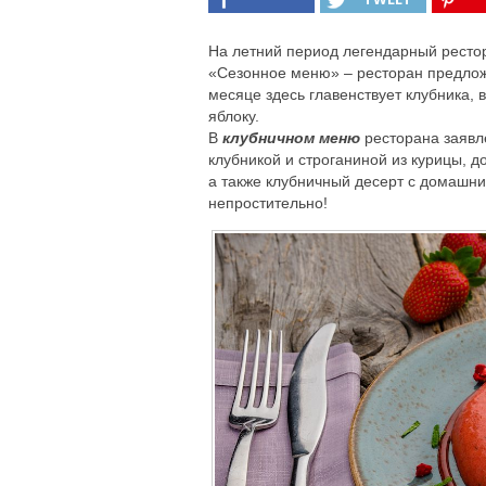
Медицинская одежда
ПОДЕЛИТЬСЯ
ПОД
Дома с историей: особенности аре
На летний период легендарный рестор
Горячие бонусы от БК LEON
«Сезонное меню» – ресторан предложи
месяце здесь главенствует клубника,
Развлечения в casino x
яблоку.
В
клубничном меню
ресторана заявл
клубникой и строганиной из курицы, д
а также клубничный десерт с домашни
непростительно!