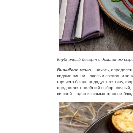
Клубничный десерт с домашним сыр
Вишнёвое меню
– начать, определенн
видами вишни – здесь и свежая, и копч
горячего блюда подадут телятину, фа
предоставят нелёгкий выбор: сочный,
вишней – одно из самых топовых блю