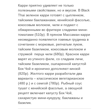
Карри приятно удивляет не только
полезными свойствами, но и вкусом. В Black
Thai зеленое карри готовят с цыпленком,
тайскими баклажанами, кенийской фасолью,
кокосовым молоком, чили и подают с
обжаренными во фритюре сладкими мини-
томатами (510р). В пряном Массаман-карри
неожиданно появляется говяжья грудинка в
сочетании с морковью, репчатым луком,
тайским базиликом, кокосовым молоком и
стружкой перца чили (680р). Красное карри
варят из утиного филе, со сладким личи,
тайским базиликом, ошпаренной капустой
Бок Чой и иронично дополняют кинзой
(820р). Желтого карри разработали два
варианта – классическое вегетарианское
(480 р.) и с семгой (780р). Рыбный соус
тушат с кенийской фасолью, а овощной
рецепт включает капусту Бок Чой,
сахаристую мини-кукурузу, баклажаны и
базилик.