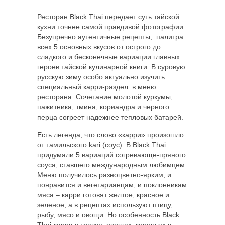
Ресторан Black Thai передает суть тайской
кухни точнее самой правдивой фотографии.
Безупречно аутентичные рецепты, палитра
всех 5 основных вкусов от острого до
сладкого и бесконечные вариации главных
героев тайской кулинарной книги. В суровую
русскую зиму особо актуально изучить
специальный карри-раздел в меню
ресторана. Сочетание молотой куркумы,
пажитника, тмина, кориандра и черного
перца согреет надежнее тепловых батарей.
Есть легенда, что слово «карри» произошло
от тамильского kari (соус). В Black Thai
придумали 5 вариаций согревающе-пряного
соуса, ставшего международным любимцем.
Меню получилось разноцветно-ярким, и
понравится и вегетарианцам, и поклонникам
мяса – карри готовят желтое, красное и
зеленое, а в рецептах используют птицу,
рыбу, мясо и овощи. Но особенность Black
Thai-карри в травах, овощах, кореньях и