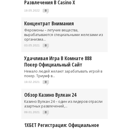
Развлечения В Casino X
19.05.2022
0
Концентрат Внимания
Феромоны – летучие вещества,
вырабатываются специальными железами из
организма...
03.05.2021
0
Удачливая Игра В Комнате 888
Покер Официальный Сайт
Немало людей желают зарабатывать игрой в
покер. Триумф в...
19.02.2021
0
Обзор Казино Вулкан 24
Казино Вулкан 24 – один из лидеров отрасли
азартных развлечений,...
09.01.2021
0
1ХБЕТ Регистрация: Официальное