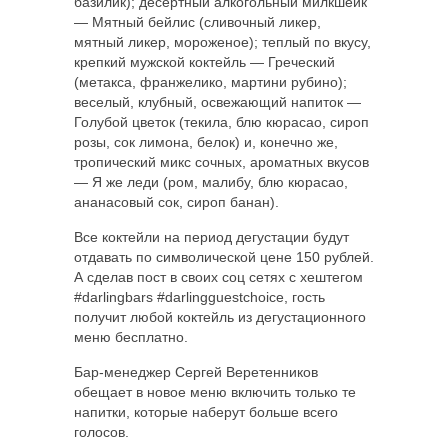
базилик); десертный алкогольный милкшейк
— Мятный бейлис (сливочный ликер,
мятный ликер, мороженое); теплый по вкусу,
крепкий мужской коктейль — Греческий
(метакса, франжелико, мартини рубино);
веселый, клубный, освежающий напиток —
Голубой цветок (текила, блю кюрасао, сироп
розы, сок лимона, белок) и, конечно же,
тропический микс сочных, ароматных вкусов
— Я же леди (ром, малибу, блю кюрасао,
ананасовый сок, сироп банан).
Все коктейли на период дегустации будут
отдавать по символической цене 150 рублей.
А сделав пост в своих соц сетях с хештегом
#darlingbars #darlingguestchoice, гость
получит любой коктейль из дегустационного
меню бесплатно.
Бар-менеджер Сергей Веретенников
обещает в новое меню включить только те
напитки, которые наберут больше всего
голосов.