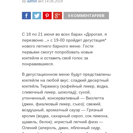
By
admin
вкл 14.06.2018
0 КОММЕНТАРИЕВ
ПОДЕЛИТЬСЯ
TWEET
ПОДЕЛИТЬСЯ
ПОДЕЛИТЬСЯ
С 18 по 21 июня во всех барах «Дорогая, я
перезвоню..,» с 19-00 пройдет дегустация*
нового летнего барного меню. Гости
первыми смогут попробовать новые
коктейли и
оставить свой голос за
понравившиеся.
В дегустационном меню будут представлены
коктейли на любой вкус: сладкий десертный
коктейль Тирамису (кофейный ликер, водка,
сливочный ликер, шоколад); сухой,
утонченный, консервативный — Виолетта
(джин, фиалковый ликер, съюз); свежий,
воздушный, ароматный сауэр — Грязный
кролик (водка, сахарный сироп, сок лимона,
щавель, белок); игристый летний физз —
Олений (апероль, джин, яблочный сидр,