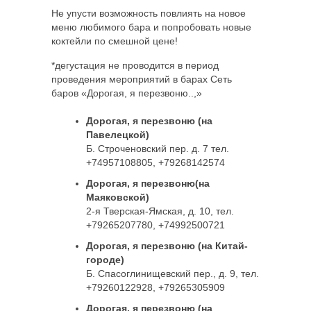
Не упусти возможность повлиять на новое
меню любимого бара и попробовать новые
коктейли по смешной цене!
*дегустация не проводится в период
проведения мероприятий в барах Сеть
баров «Дорогая, я перезвоню..,»
Дорогая, я перезвоню (на
Павелецкой)
Б. Строченовский пер. д. 7 тел.
+74957108805, +79268142574
Дорогая, я перезвоню(на
Маяковской)
2-я Тверская-Ямская, д. 10, тел.
+79265207780, +74992500721
Дорогая, я перезвоню (на Китай-
городе)
Б. Спасоглинищевский пер., д. 9, тел.
+79260122928, +79265305909
Дорогая, я перезвоню (на