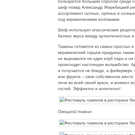
пользуются большим спросом среди го
шеф-повар Александр Жеребицкий реш
ассортимент сытных, пряных и сочны
под керамическими колпаками.
Шеф использует классические рецепт
баланс вкуса между аутентичностью и
Тажины готовятся из самых простых и
керамический горшок придуман таким 
не вырывался ни один клуб пара и ни
происходит настоящее волшебство. А
и получается не блюдо, а фейерверк, 
или фрукта – свое собственное место
печи во всей своей красе, и момент и
гостей. Эффектно и аппетитно!
Овощной тажин