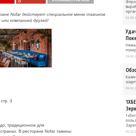
Фером
выра
ЕЛИТЬСЯ
ПОДЕЛИТЬСЯ
орган
оране Nofar действует специальное меню тажинов.
03.05.
нды старинных особняков
 или компанией друзей!
Удач
Пок
Немал
покер
19.02.
Обзо
Казин
азарт
09.01.
1ХБ
 стр. 3
Зерк
1хбет
польз
до, традиционное для
Зарег
 странах. В ресторане Nofar тажины
05.12.