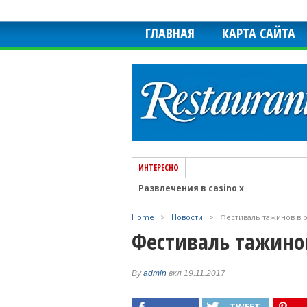
ГЛАВНАЯ
КАРТА САЙТА
ИНТЕРЕСНО
Развлечения в casino x
Концентрат внимания
Home
>
Новости
>
Фестиваль тажинов в 
Удачливая игра в комнате 888 пок
Фестиваль тажинов
Обзор казино Вулкан 24
1ХБЕТ регистрация: официальное зе
By
admin
вкл 19.11.2017
Грузовое такси.
TWEET