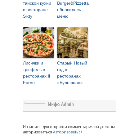
тайской кухни
Burger&Pizzetta
в ресторане
обновилось
Sixty
меню
Лисички и
Старый Новый
трюфель в
год в
ресторанах Il
ресторанах
Forno
«Булошная»
Инфо Admin
Извините, для отправки комментария вы должны
авторизоваться
Авторизоваться